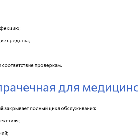
нфекцию;
е средства;
и соответствие проверкам.
 прачечная для медицин
ий
закрывает полный цикл обслуживания:
екстиля;
ний;