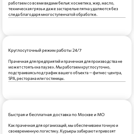
работаем со всеми видами белья: косметика, жир, масло,
техническая грязь и даже застарелые пятна удаляются без
следа благодаря многоступенчатой обработке.
Круглосуточный режим работы 24/7
Прачечная для предприятий и прачечная для производства не
может стоять «на паузе». Мы работаем круглосуточно,
подстраиваясь под график вашего объекта — фитнес-центра,
SPA, ресторана или гостиницы.
Быстрая и бесплатная доставка по Москве и МО
Как прачечная для организаций, мы обеспечиваем точную и
своевременную логистику. Курьеры забирают и привозят